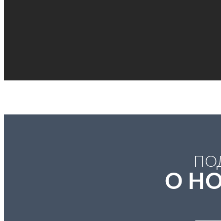
ПО
О HO